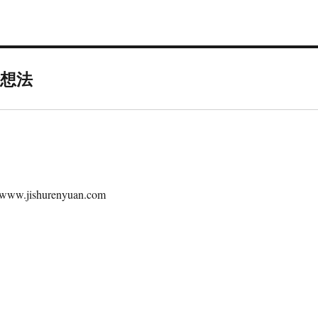
个想法
ishurenyuan.com