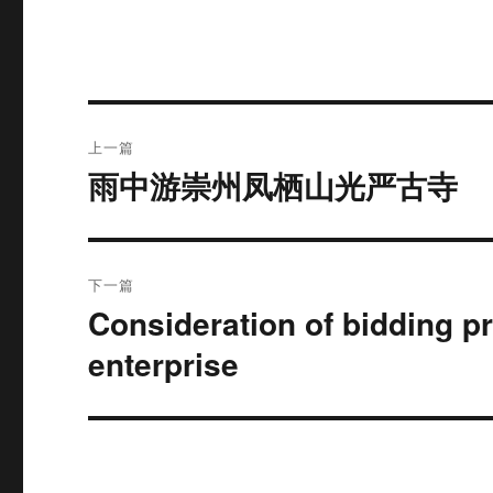
文
上一篇
章
雨中游崇州凤栖山光严古寺
上
篇
导
文
航
章：
下一篇
Consideration of bidding p
下
篇
enterprise
文
章：