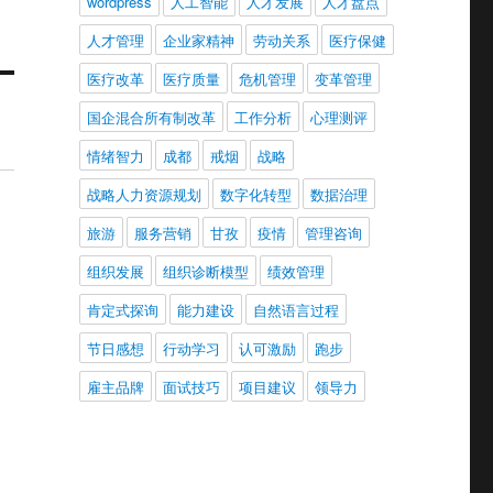
wordpress
人工智能
人才发展
人才盘点
人才管理
企业家精神
劳动关系
医疗保健
医疗改革
医疗质量
危机管理
变革管理
国企混合所有制改革
工作分析
心理测评
情绪智力
成都
戒烟
战略
战略人力资源规划
数字化转型
数据治理
旅游
服务营销
甘孜
疫情
管理咨询
组织发展
组织诊断模型
绩效管理
肯定式探询
能力建设
自然语言过程
节日感想
行动学习
认可激励
跑步
雇主品牌
面试技巧
项目建议
领导力