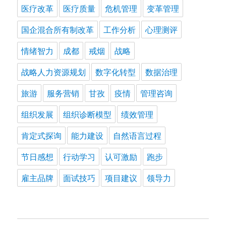
医疗改革
医疗质量
危机管理
变革管理
国企混合所有制改革
工作分析
心理测评
情绪智力
成都
戒烟
战略
战略人力资源规划
数字化转型
数据治理
旅游
服务营销
甘孜
疫情
管理咨询
组织发展
组织诊断模型
绩效管理
肯定式探询
能力建设
自然语言过程
节日感想
行动学习
认可激励
跑步
雇主品牌
面试技巧
项目建议
领导力