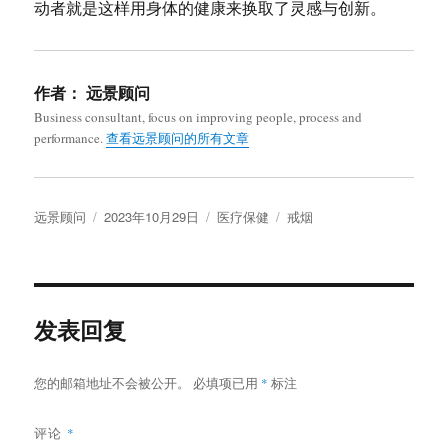
动者就是这样用身体的健康来换取了灵感与创新。
作者：
远景顾问
Business consultant, focus on improving people, process and
performance.
查看远景顾问的所有文章
作
发
分
标
远景顾问
2023年10月29日
医疗保健
戒烟
者
布
类
签
于
发表回复
您的邮箱地址不会被公开。
必填项已用
*
标注
评论
*