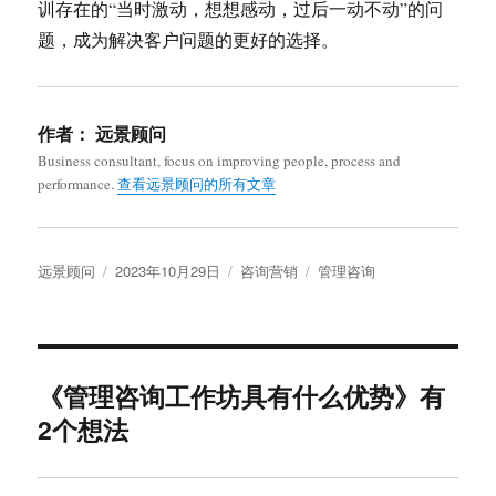
训存在的“当时激动，想想感动，过后一动不动”的问
题，成为解决客户问题的更好的选择。
作者：
远景顾问
Business consultant, focus on improving people, process and
performance.
查看远景顾问的所有文章
作
发
分
标
远景顾问
2023年10月29日
咨询营销
管理咨询
者
布
类
签
于
《管理咨询工作坊具有什么优势》有
2个想法