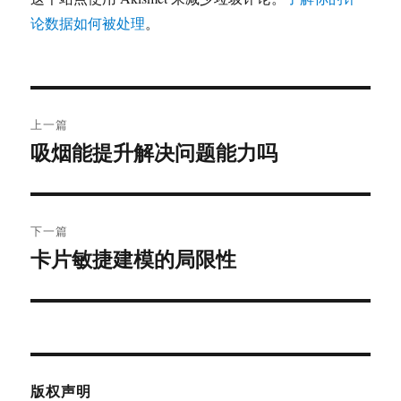
论数据如何被处理
。
文
上一篇
章
吸烟能提升解决问题能力吗
上
篇
导
文
航
章：
下一篇
卡片敏捷建模的局限性
下
篇
文
章：
版权声明