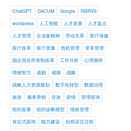
ChatGPT
DACUM
Google
RBRVS
wordpress
人工智能
人才发展
人才盘点
人才管理
企业家精神
劳动关系
医疗保健
医疗改革
医疗质量
危机管理
变革管理
国企混合所有制改革
工作分析
心理测评
情绪智力
成都
戒烟
战略
战略人力资源规划
数字化转型
数据治理
旅游
服务营销
甘孜
疫情
管理咨询
组织发展
组织诊断模型
绩效管理
肯定式探询
能力建设
自然语言过程