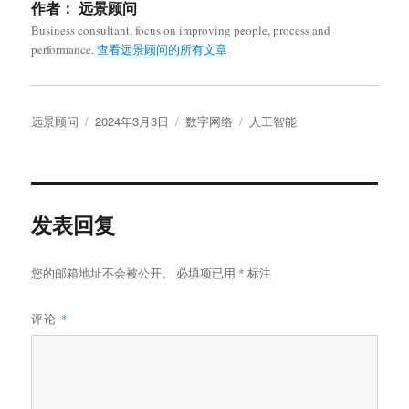
作者：
远景顾问
Business consultant, focus on improving people, process and
performance.
查看远景顾问的所有文章
作
发
分
标
远景顾问
2024年3月3日
数字网络
人工智能
者
布
类
签
于
发表回复
您的邮箱地址不会被公开。
必填项已用
*
标注
评论
*