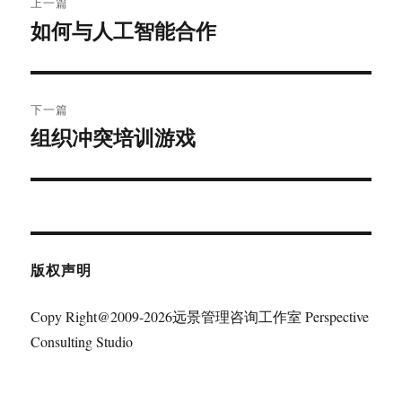
上一篇
章
如何与人工智能合作
上
篇
导
文
航
章：
下一篇
组织冲突培训游戏
下
篇
文
章：
版权声明
Copy Right@2009-2026远景管理咨询工作室 Perspective
Consulting Studio