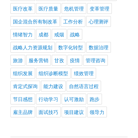
医疗改革
医疗质量
危机管理
变革管理
国企混合所有制改革
工作分析
心理测评
情绪智力
成都
戒烟
战略
战略人力资源规划
数字化转型
数据治理
旅游
服务营销
甘孜
疫情
管理咨询
组织发展
组织诊断模型
绩效管理
肯定式探询
能力建设
自然语言过程
节日感想
行动学习
认可激励
跑步
雇主品牌
面试技巧
项目建议
领导力