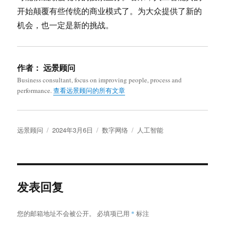
开始颠覆有些传统的商业模式了。为大众提供了新的
机会，也一定是新的挑战。
作者：
远景顾问
Business consultant, focus on improving people, process and
performance.
查看远景顾问的所有文章
作
发
分
标
远景顾问
2024年3月6日
数字网络
人工智能
者
布
类
签
于
发表回复
您的邮箱地址不会被公开。
必填项已用
*
标注