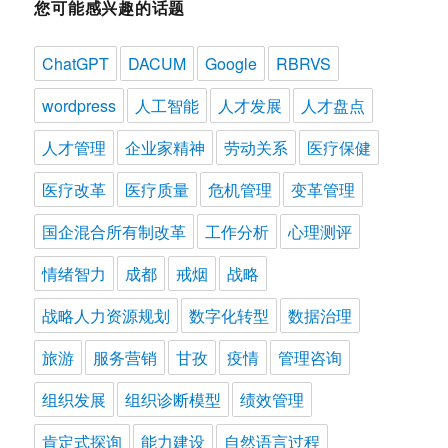
您可能感兴趣的话题
ChatGPT
DACUM
Google
RBRVS
wordpress
人工智能
人才发展
人才盘点
人才管理
企业家精神
劳动关系
医疗保健
医疗改革
医疗质量
危机管理
变革管理
国企混合所有制改革
工作分析
心理测评
情绪智力
成都
戒烟
战略
战略人力资源规划
数字化转型
数据治理
旅游
服务营销
甘孜
疫情
管理咨询
组织发展
组织诊断模型
绩效管理
肯定式探询
能力建设
自然语言过程