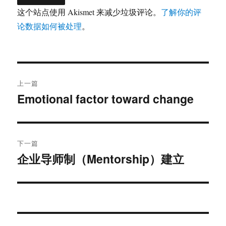
这个站点使用 Akismet 来减少垃圾评论。
了解你的评
论数据如何被处理
。
文
上一篇
章
Emotional factor toward change
上
篇
导
文
航
章：
下一篇
企业导师制（Mentorship）建立
下
篇
文
章：