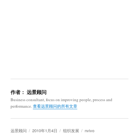
作者：
远景顾问
Business consultant, focus on improving people, process and
performance.
查看远景顾问的所有文章
作
发
分
标
远景顾问
2010年1月4日
组织发展
nvivo
者
布
类
签