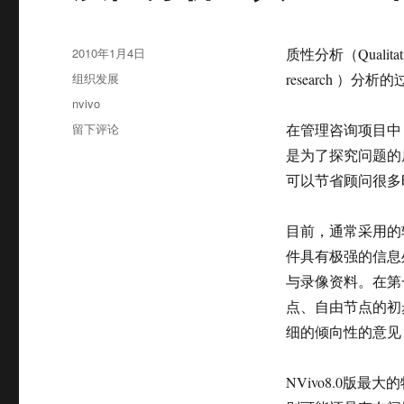
发
2010年1月4日
质性分析（Qualita
布
分
组织发展
research 
于
类
标
nvivo
签
于
留下评论
在管理咨询项目中
质
是为了探究问题的
性
可以节省顾问很多
分
析
工
目前，通常采用的软件为
具
件具有极强的信息
NVivo
简
与录像资料。在第
介
点、自由节点的初
细的倾向性的意见
NVivo8.0版