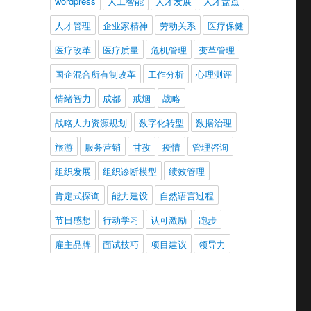
wordpress
人工智能
人才发展
人才盘点
人才管理
企业家精神
劳动关系
医疗保健
医疗改革
医疗质量
危机管理
变革管理
国企混合所有制改革
工作分析
心理测评
情绪智力
成都
戒烟
战略
战略人力资源规划
数字化转型
数据治理
旅游
服务营销
甘孜
疫情
管理咨询
组织发展
组织诊断模型
绩效管理
肯定式探询
能力建设
自然语言过程
节日感想
行动学习
认可激励
跑步
雇主品牌
面试技巧
项目建议
领导力