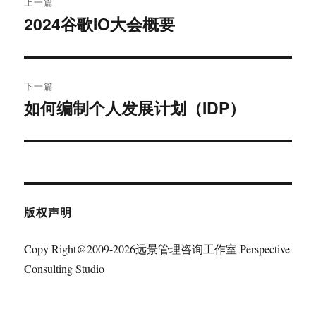
上一篇
章
2024谷歌IO大会概要
上
篇
导
文
航
章：
下一篇
如何编制个人发展计划（IDP）
下
篇
文
章：
版权声明
Copy Right@2009-2026远景管理咨询工作室 Perspective
Consulting Studio