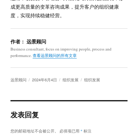
成更高质量的变革咨询成果，提升客户的组织健康
度，实现持续稳健经营。
作者：
远景顾问
Business consultant, focus on improving people, process and
performance.
查看远景顾问的所有文章
作
发
分
标
远景顾问
2024年6月4日
组织发展
组织发展
者
布
类
签
于
发表回复
您的邮箱地址不会被公开。
必填项已用
*
标注