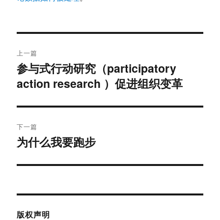
文
上一篇
章
参与式行动研究（participatory
上
action research ）促进组织变革
篇
导
文
航
章：
下一篇
为什么我要跑步
下
篇
文
章：
版权声明