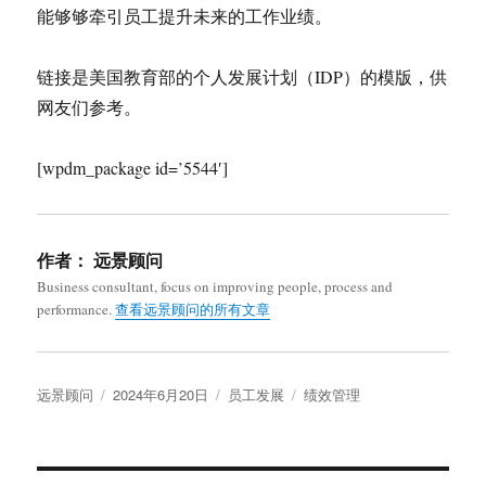
能够够牵引员工提升未来的工作业绩。
链接是美国教育部的个人发展计划（IDP）的模版，供
网友们参考。
[wpdm_package id=’5544′]
作者：
远景顾问
Business consultant, focus on improving people, process and
performance.
查看远景顾问的所有文章
作
发
分
标
远景顾问
2024年6月20日
员工发展
绩效管理
者
布
类
签
于