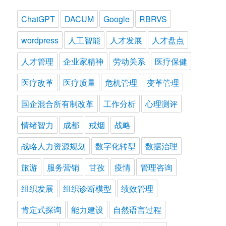
ChatGPT
DACUM
Google
RBRVS
wordpress
人工智能
人才发展
人才盘点
人才管理
企业家精神
劳动关系
医疗保健
医疗改革
医疗质量
危机管理
变革管理
国企混合所有制改革
工作分析
心理测评
情绪智力
成都
戒烟
战略
战略人力资源规划
数字化转型
数据治理
旅游
服务营销
甘孜
疫情
管理咨询
组织发展
组织诊断模型
绩效管理
肯定式探询
能力建设
自然语言过程