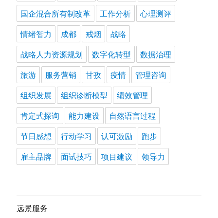
国企混合所有制改革
工作分析
心理测评
情绪智力
成都
戒烟
战略
战略人力资源规划
数字化转型
数据治理
旅游
服务营销
甘孜
疫情
管理咨询
组织发展
组织诊断模型
绩效管理
肯定式探询
能力建设
自然语言过程
节日感想
行动学习
认可激励
跑步
雇主品牌
面试技巧
项目建议
领导力
远景服务