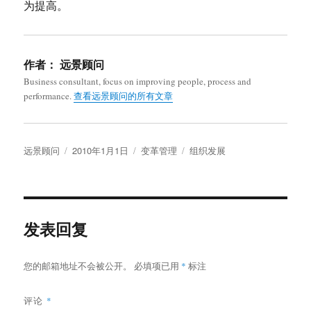
为提高。
作者：
远景顾问
Business consultant, focus on improving people, process and
performance.
查看远景顾问的所有文章
作
发
分
标
远景顾问
2010年1月1日
变革管理
组织发展
者
布
类
签
于
发表回复
您的邮箱地址不会被公开。
必填项已用
*
标注
评论
*