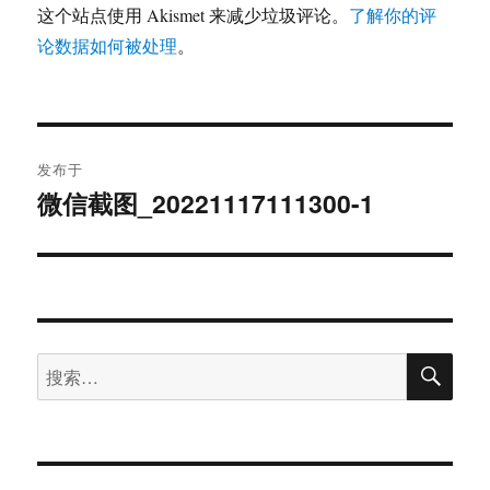
这个站点使用 Akismet 来减少垃圾评论。
了解你的评
论数据如何被处理
。
文
发布于
章
微信截图_20221117111300-1
导
航
搜
搜
索
索：