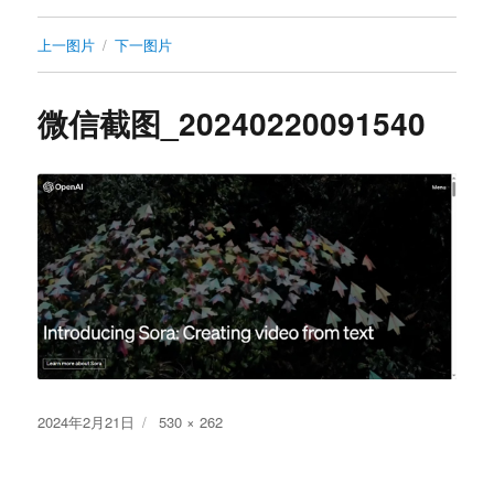
上一图片
下一图片
微信截图_20240220091540
发
原
2024年2月21日
530 × 262
布
始
于
尺
寸