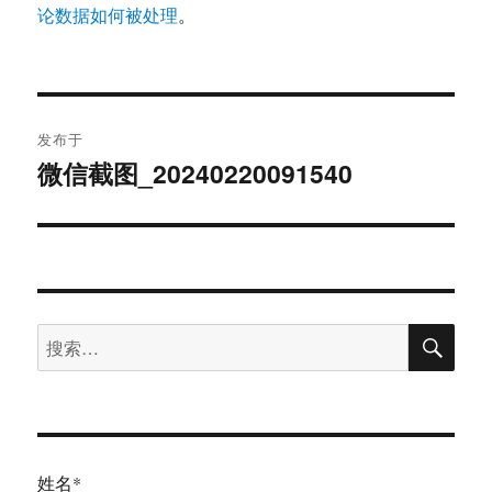
论数据如何被处理
。
文
发布于
章
微信截图_20240220091540
导
航
搜
搜
索
索：
姓名*