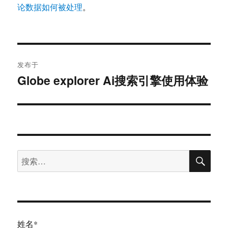
论数据如何被处理
。
文
发布于
章
Globe explorer Ai搜索引擎使用体验
导
航
搜
搜
索
索：
姓名*