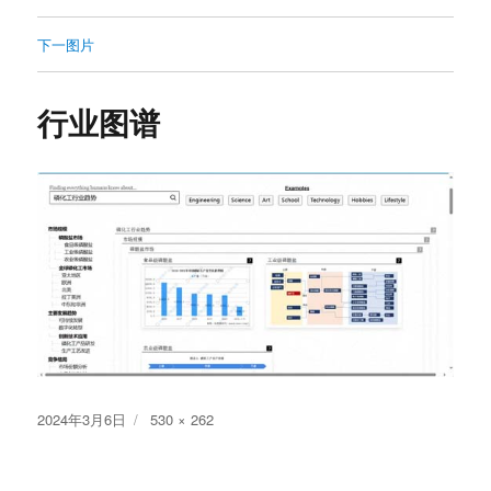
下一图片
行业图谱
发
原
2024年3月6日
530 × 262
布
始
于
尺
寸